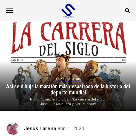
DEPORTE Y SALUD
Así se dibuja la maratón más desastrosa de la historia del
deporte mundial
Pon un cómic en tu vida – ‘La carrera del siglo’,
José Luis Munuera y Kid Toussaint
Jesús Larena
abril 1, 2024