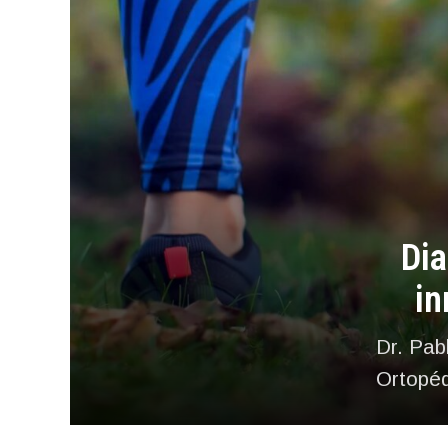
Dia
in
Dr. Pab
Ortopéd