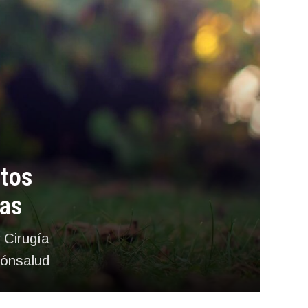
ntos
vas
 Cirugía
rónsalud