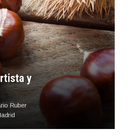
tista y
ario Ruber
Madrid