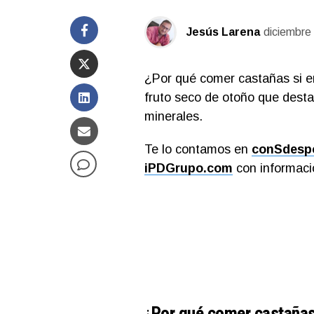
Jesús Larena
diciembre
¿Por qué comer castañas si er
fruto seco de otoño que desta
minerales.
Te lo contamos en
conSdesp
iPDGrupo.com
con informació
¿
Por qué comer castañas s