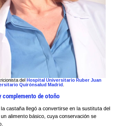
ricionista del
Hospital Universitario Ruber Juan
ersitario Quirónsalud Madrid
.
 y complemento de otoño
 castaña llegó a convertirse en la sustituta del
a un alimento básico, cuya conservación se
o.